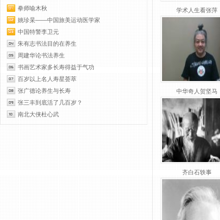
拳师喻木秋
学术人生看张萍
姚珍杲——中国旅美运动医学家
中国特警李卫元
朱有志书法目的在养生
周建华论书法养生
书画艺术家多长寿得益于气功
百岁以上名人寿星荟萃
张广德论养生与长寿
中华奇人贺坚马
张三丰到底活了几百岁？
南北大侠杜心武
齐白石轶事