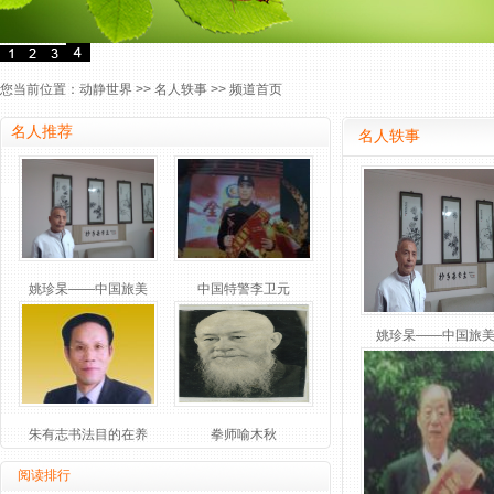
您当前位置：
动静世界
>>
名人轶事
>> 频道首页
名人推荐
名人轶事
姚珍杲——中国旅美
中国特警李卫元
姚珍杲——中国旅
朱有志书法目的在养
拳师喻木秋
阅读排行