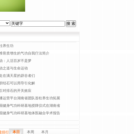
推荐
柱养生功
椎骨质增生的气功自我疗法简介
动：人活百岁不是梦
动之道与生命运动
走在满天星的辟谷者们
胆结石可以用导引化解
引对排石的开关效应
播运营平台湖南省团队首柱养生功拓展
国健身气功科研基地授牌仪式在湖南省
国健身气功科研基地体医融合学术报告
本日
本周
本月
读排行