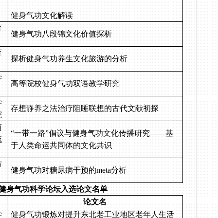
健身气功文化解读
育
健身气功八段锦文化价值探析
育
探析健身气功养生文化旅游的分析
学
高等院校健身气功双语教学研究
学
存想静养之法治疗阻睡联想的古代文献初探
院
商
“一带一路”倡议与健身气功文化传播研究
——
基
流
于人类命运共同体的文化共识
市
健身气功对糖尿病干预的
meta
分析
健身气功科学论坛入选论文名单
论文名
学
健身气功锻炼对提升东北老工业地区老年人生活