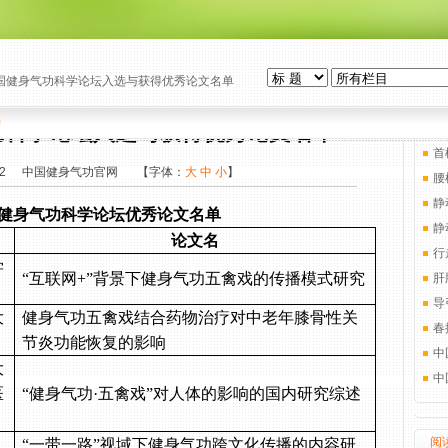
年中国健身气功科学论坛入选与获得优秀论文名单
每日
接
气功科学论坛入选与获得优秀论文名单
首
2
中国健身气功官网
【字体：
大
中
小
】
腰
静
健身气功科学论坛优秀论文名单
静
论文名
行
学
“互联网
+
”背景下健身气功五禽戏的传播模式研究
肝
导
大
健身气功五禽戏结合药物治疗对中老年膝骨性关
春
节炎功能恢复的影响
中
大
中
医
“健身气功·五禽戏”对人体的影响的国内研究综述
阅
“一带一路”视域下健身气功跨文化传播的内容研