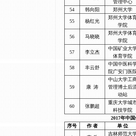
管理中心
54
韩向阳
郑州大学
郑州大学体
55
杨红光
学院
郑州大学体
56
马晓晓
学院
中国矿业大
57
李立杰
体育学院
中国中医科
58
丰云舒
院广安门医
中山大学工
59
康
涛
管理博士后
动站
重庆大学城
60
张鹏超
科技学院
2017
年中国
序号
作 者
单 位
吉林师范大