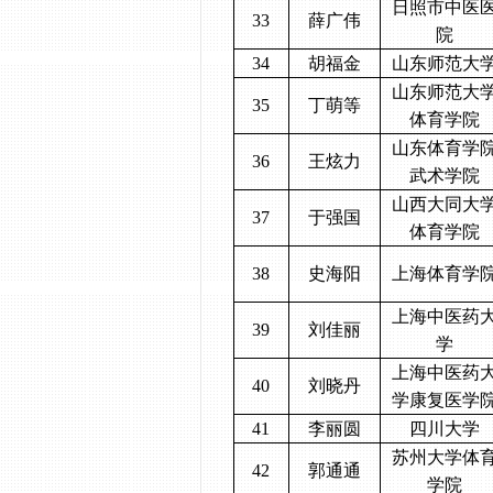
日照市中医
33
薛广伟
院
34
胡福金
山东师范大
山东师范大
35
丁萌等
体育学院
山东体育学
36
王炫力
武术学院
山西大同大
37
于强国
体育学院
38
史海阳
上海体育学
上海中医药
39
刘佳丽
学
上海中医药
40
刘晓丹
学康复医学
41
李丽圆
四川大学
苏州大学体
42
郭通通
学院