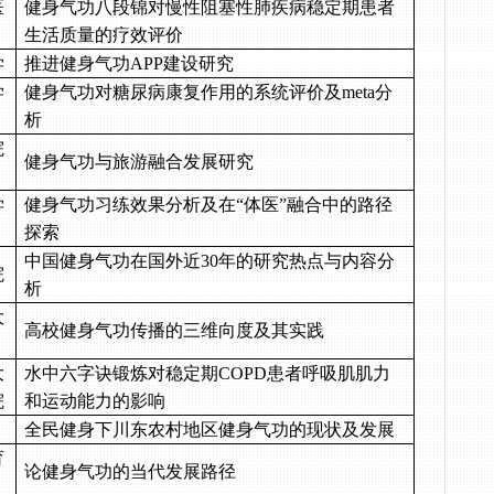
医
健身气功八段锦对慢性阻
塞性肺疾病稳定期患者
生活质量的疗效评价
学
推进健身气功
APP
建设研究
学
健身气功对糖尿病康复作用的系统评价及
meta
分
析
院
健身气功与旅游融合发展研究
学
健身气功习练效果分析及在“体医”融合中的路径
探索
中国健身气功在国外近
30
年的研究热点与内容分
院
析
大
高校健身气功传播的三维向度及其实践
大
水中六字诀锻炼对稳定期
COPD
患者呼吸肌肌力
院
和运动能力的影响
全民健身下川东农村地区健身气功的现状及发展
育
论健身气功的当代发展路径