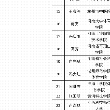
15
王睿等
杭州市中医
河南大学体
16
贾亮
学院
河南工业职
17
冯庆雨
技术学院
河南省平顶
18
高芳
学院
湖南省社会
19
唐光斌
学院
湖州师范学
20
冯火红
体育学院
淮海工学院
21
闫洪杰
育学院
22
张国明
黄河科技学
江西科技师
23
卢森林
大学