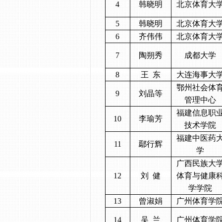
4
韩晓明
北京体育大
5
韩晓明
北京体育大
6
齐伟伟
北京体育大
7
陶朔秀
成都大学
8
王
东
大连海事大
鄂州社会体
9
刘晶等
管理中心
福建信息职
10
李瑜芳
技术学院
福建中医药
11
鄢行辉
学
广西民族大
12
刘
健
体育与健康
学学院
13
曾淑娟
广州体育学
14
吴
兰
广州体育学