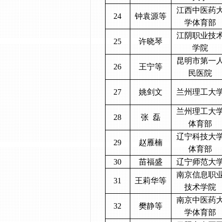
江西中医药
24
钟袁源等
学体育部
江阴职业技
25
许晓琴
学院
昆明市第一
26
王宁等
民医院
27
姚剑文
兰州理工大
兰州理工大
28
张
磊
体育部
辽宁科技大
29
赵雁楠
体育部
30
苗福盛
辽宁师范大
南京信息职
31
王莉华等
技术学院
南京中医药
32
樊静等
学体育部