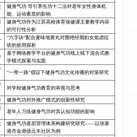
大
健身气功·导引养生功十二法对老年女性身体机
能、运动素质的影响
术
健身气功作为江苏高校体育保健课主要教学内容
的可行性分析
人
“六字诀”配合麦味地黄丸对围绝经期妇女焦虑症
状的效用探析
基于网络教学平台的健身气功线上线下混合式教
学
学模式探索与实践
学
“一带一路”倡议下健身气功文化传播的对策研究
学
对学校健身气功教育的审视与思考
学
健身气功对外推广模式的创新性研究
业
老年人习练健身气功对其认知功能的影响
大
健身气功基层管理体系构建研究研究
——
以张家
港市金港镇元丰社区为例