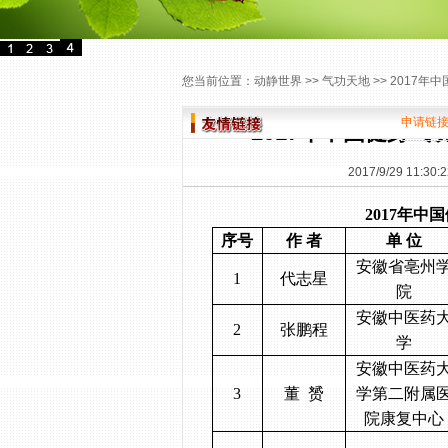
您当前位置：
动静世界
>>
气功天地
>> 2017
申请链
2017年中国健身
2017/9/29 11:30:2
2017
年中国
序号
作 者
单 位
安徽省亳州
1
代志星
院
安徽中医药
2
张鹏程
学
安徽中医药
3
董
赟
学第二附属
院康复中心