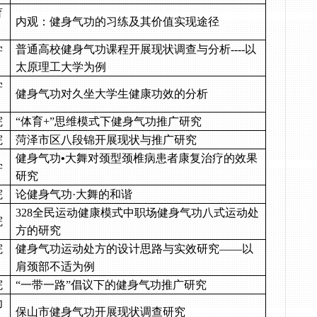
育
内观：健身气功的习练及其价值实现途径
学
普通高校健身气功课程开展现状调查与分析
----
以
太原理工大学为例
学
健身气功对久坐大学生健康功效的分析
院
“体育
+
”思维模式下健身气功推广研究
院
菏泽市区八段锦开展现状与推广研究
健身气功
•
大舞对颈型颈椎病患者康复治疗的效果
学
研究
院
论健身气功·大舞的和谐
328
全民运动健康模式中职场健身气功八式运动处
院
方的研究
院
健身气功运动处方的设计思路与实效研究
——
以
肩颈部不适为例
院
“一带一路”倡议下的健身气功推广研究
功
保山市健身气功开展现状调查研究