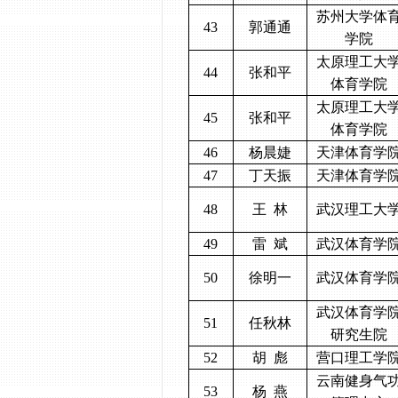
苏州大学体
43
郭通通
学院
太原理工大
44
张和平
体育学院
太原理工大
45
张和平
体育学院
46
杨晨婕
天津体育学
47
丁天振
天津体育学
48
王
林
武汉理工大
49
雷
斌
武汉体育学
50
徐明一
武汉体育学
武汉体育学
51
任秋林
研究生院
52
胡
彪
营口理工学
云南健身气
53
杨
燕