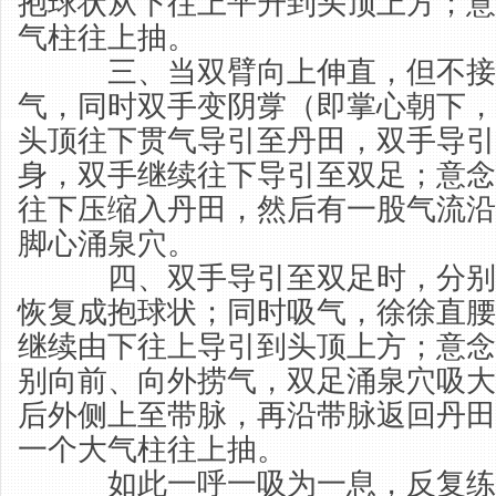
抱球状从下往上平升到头顶上方；意
气柱往上抽。
三、当双臂向上伸直，但不接
气，同时双手变阴牚（即掌心朝下，
头顶往下贯气导引至丹田，双手导引
身，双手继续往下导引至双足；意念
往下压缩入丹田，然后有一股气流沿
脚心涌泉穴。
四、双手导引至双足时，分别
恢复成抱球状；同时吸气，徐徐直腰
继续由下往上导引到头顶上方；意念
别向前、向外捞气，双足涌泉穴吸大
后外侧上至带脉，再沿带脉返回丹田
一个大气柱往上抽。
如此一呼一吸为一息，反复练