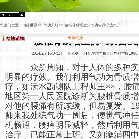
您当前位置：
动静世界
>>
气功天地
>> 腰椎骨质增生的气功自我疗法简介
申请链接
腰椎骨质增生的气功自我
2014/2/7 15:04:13
唐光斌 《怀化学院学报》自然科学版1990.
众所周知，对于人体的多种疾
明显的疗效。我们利用气功为骨质增
疗，如沅水勘测队工程师王××，腰痛
地区第一人民医院诊断为腰椎骨质增
对他的腰痛有所减缓，但易复发。19
师来我处练气功一周后，便觉气冲任
机畅通，腰痛明显减轻，然后利用气
治疗，已能正常上班。又如溆浦四中