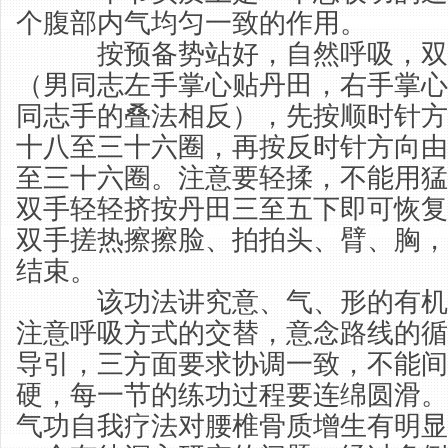
个腹部内气均匀一致的作用。
按预备势站好，自然呼吸，双
（男同志左手掌心贴丹田，右手掌心
同志手的叠法相反），先按顺时针方
十八至三十六圈，再按反时针方向由
至三十六圈。注意要轻揉，不能用猛
双手轻轻挤按丹田三至五下即可恢复
双手搓热擦擦脸、拍拍头、臂、胸，
结束。
该功法讲究意、气、形的有机
注意呼吸方式的交替，意念路线的循
导引，三方面要求协调一致，不能间
硬，每一节的练功过程要连绵圆滑。
气功自我疗法对腰椎骨质增生有明显