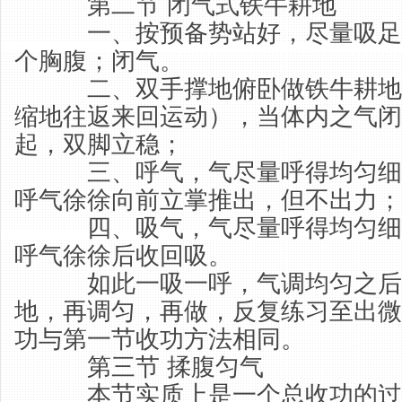
第二节 闭气式铁牛耕地
一、按预备势站好，尽量吸足
个胸腹；闭气。
二、双手撑地俯卧做铁牛耕地
缩地往返来回运动），当体内之气闭
起，双脚立稳；
三、呼气，气尽量呼得均匀细
呼气徐徐向前立掌推出，但不出力；
四、吸气，气尽量呼得均匀细
呼气徐徐后收回吸。
如此一吸一呼，气调均匀之后
地，再调匀，再做，反复练习至出微
功与第一节收功方法相同。
第三节 揉腹匀气
本节实质上是一个总收功的过